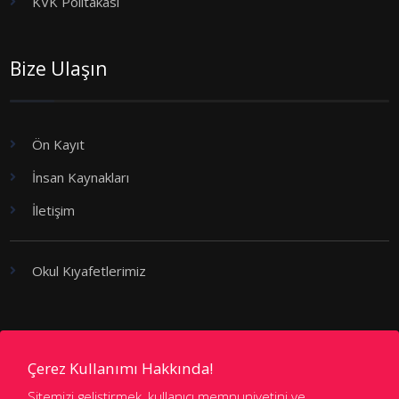
KVK Politakası
Bize Ulaşın
Ön Kayıt
İnsan Kaynakları
İletişim
Okul Kıyafetlerimiz
Kademeler
Çerez Kullanımı Hakkında!
Sitemizi geliştirmek, kullanıcı memnuniyetini ve