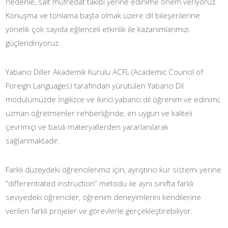
nedenle, salt müfredat takibi yerine edinime önem veriyoruz.
Konuşma ve tonlama başta olmak üzere dil bileşenlerine
yönelik çok sayıda eğlenceli etkinlik ile kazanımlarımızı
güçlendiriyoruz.
Yabancı Diller Akademik Kurulu ACFL (Academic Council of
Foreign Languages) tarafından yürütülen Yabancı Dil
modülümüzde İngilizce ve ikinci yabancı dil öğrenim ve edinimi;
uzman öğretmenler rehberliğinde, en uygun ve kaliteli
çevrimiçi ve basılı materyallerden yararlanılarak
sağlanmaktadır.
Farklı düzeydeki öğrencilerimiz için, ayrıştırıcı kur sistemi yerine
“differentiated instruction” metodu ile aynı sınıfta farklı
seviyedeki öğrenciler, öğrenim deneyimlerini kendilerine
verilen farklı projeler ve görevlerle gerçekleştirebiliyor.