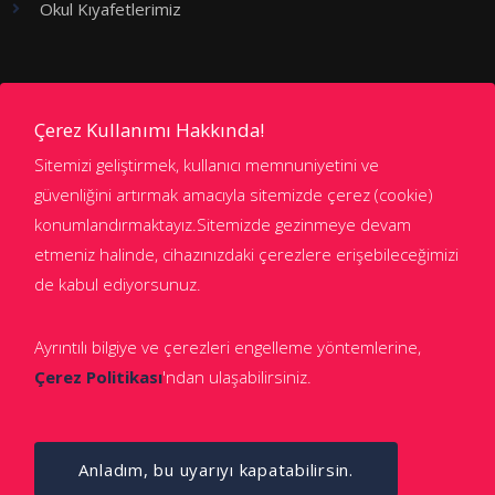
Okul Kıyafetlerimiz
Kademeler
Çerez Kullanımı Hakkında!
Sitemizi geliştirmek, kullanıcı memnuniyetini ve
Anaokulu
güvenliğini artırmak amacıyla sitemizde çerez (cookie)
konumlandırmaktayız.Sitemizde gezinmeye devam
İlkokul
etmeniz halinde, cihazınızdaki çerezlere erişebileceğimizi
Ortaokul
de kabul ediyorsunuz.
Anadolu ve Fen Lisesi
Ayrıntılı bilgiye ve çerezleri engelleme yöntemlerine,
Çerez Politikası
'ndan ulaşabilirsiniz.
Anladım, bu uyarıyı kapatabilirsin.
© 2021 Final Okulları. Tüm hakları saklıdır.