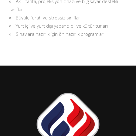
Akıllı tahta, projeksiyon cihazı ve bilgisayar destekli
sınıflar
Büyük, ferah ve stressiz sınıflar
Yurt içi ve yurt dışı yabancı dil ve kültür turları
Sınavlara hazırlık için ön hazırlık programları