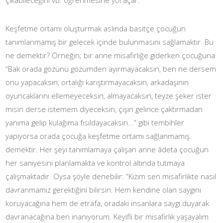
Keşfetme ortamı oluşturmak aslında basitçe çocuğun
tanımlanmamış bir gelecek içinde bulunmasını sağlamaktır. Bu
ne demektir? Örneğin; bir anne misafirliğe giderken çocuğuna
“Bak orada gözünü gözümden ayırmayacaksın, ben ne dersem
onu yapacaksın, ortalığı karıştırmayacaksın, arkadaşının
oyuncaklarını ellemeyeceksin, almayacaksın, teyze şeker ister
misin derse istemem diyeceksin, çişin gelince çaktırmadan
yanıma gelip kulağıma fısıldayacaksın...” gibi tembihler
yapıyorsa orada çocuğa keşfetme ortamı sağlanmamış
demektir. Her şeyi tanımlamaya çalışan anne âdeta çocuğun
her saniyesini planlamakta ve kontrol altında tutmaya
çalışmaktadır. Oysa şöyle denebilir: “Kızım sen misafirlikte nasıl
davranmamız gerektiğini bilirsin. Hem kendine olan saygını
koruyacağına hem de etrafa, oradaki insanlara saygı duyarak
davranacağına ben inanıyorum. Keyifli bir misafirlik yaşayalım