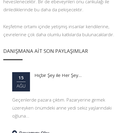
heveslenecektir. Bir de ebeveynleri onu cankulağı ile
dinlediklerinde bu daha da pekişecektir.
Keşfetme ortamı içinde yetişmiş insanlar kendilerine,
çevrelerine çok daha olumlu katkılarda bulunacaklardır.
DANIŞMANA AİT SON PAYLAŞIMLAR
Hiçbir Şey ile Her Şey…
15
AĞU
Geçenlerde pazara çıktım. Pazaryerine girmek
üzereyken önümdeki anne yedi sekiz yaşlarındaki
oğluna...
Devamını Oku