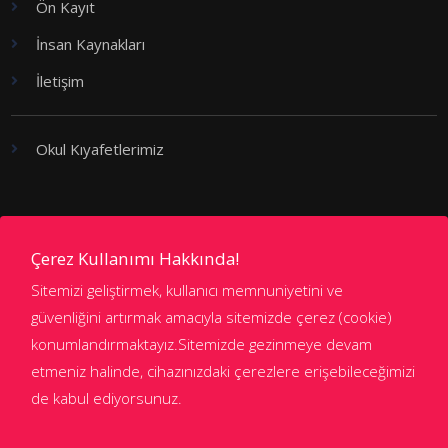
Ön Kayıt
İnsan Kaynakları
İletişim
Okul Kıyafetlerimiz
Kademeler
Çerez Kullanımı Hakkında!
Sitemizi geliştirmek, kullanıcı memnuniyetini ve
Anaokulu
güvenliğini artırmak amacıyla sitemizde çerez (cookie)
konumlandırmaktayız.Sitemizde gezinmeye devam
İlkokul
etmeniz halinde, cihazınızdaki çerezlere erişebileceğimizi
Ortaokul
de kabul ediyorsunuz.
Anadolu ve Fen Lisesi