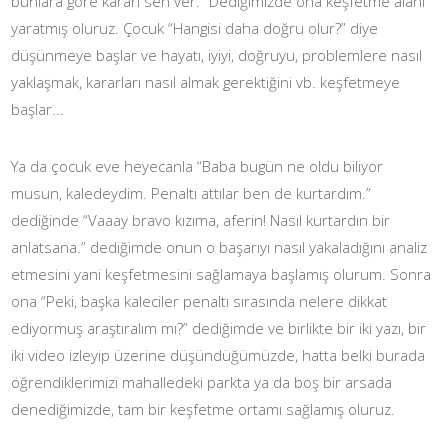
bunlara göre kararı sen ver.” Dediğimizde ona keşfetme alanı
yaratmış oluruz. Çocuk “Hangisi daha doğru olur?” diye
düşünmeye başlar ve hayatı, iyiyi, doğruyu, problemlere nasıl
yaklaşmak, kararları nasıl almak gerektiğini vb. keşfetmeye
başlar...
Ya da çocuk eve heyecanla “Baba bugün ne oldu biliyor
musun, kaledeydim. Penaltı attılar ben de kurtardım.”
dediğinde “Vaaay bravo kızıma, aferin! Nasıl kurtardın bir
anlatsana.” dediğimde onun o başarıyı nasıl yakaladığını analiz
etmesini yani keşfetmesini sağlamaya başlamış olurum. Sonra
ona “Peki, başka kaleciler penaltı sırasında nelere dikkat
ediyormuş araştıralım mı?” dediğimde ve birlikte bir iki yazı, bir
iki video izleyip üzerine düşündüğümüzde, hatta belki burada
öğrendiklerimizi mahalledeki parkta ya da boş bir arsada
denediğimizde, tam bir keşfetme ortamı sağlamış oluruz.