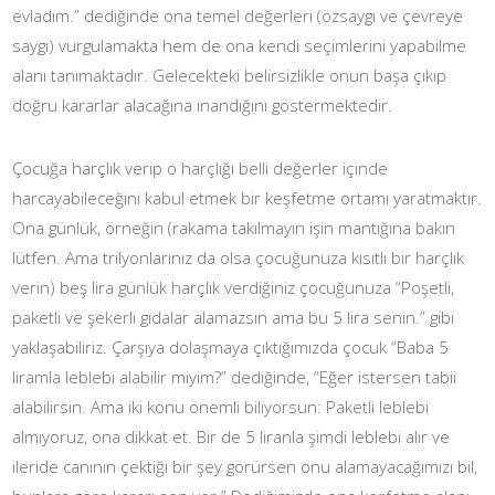
evladım.” dediğinde ona temel değerleri (özsaygı ve çevreye
saygı) vurgulamakta hem de ona kendi seçimlerini yapabilme
alanı tanımaktadır. Gelecekteki belirsizlikle onun başa çıkıp
doğru kararlar alacağına inandığını göstermektedir.
Çocuğa harçlık verip o harçlığı belli değerler içinde
harcayabileceğini kabul etmek bir keşfetme ortamı yaratmaktır.
Ona günlük, örneğin (rakama takılmayın işin mantığına bakın
lütfen. Ama trilyonlarınız da olsa çocuğunuza kısıtlı bir harçlık
verin) beş lira günlük harçlık verdiğiniz çocuğunuza “Poşetli,
paketli ve şekerli gıdalar alamazsın ama bu 5 lira senin.” gibi
yaklaşabiliriz. Çarşıya dolaşmaya çıktığımızda çocuk “Baba 5
liramla leblebi alabilir miyim?” dediğinde, “Eğer istersen tabii
alabilirsin. Ama iki konu önemli biliyorsun: Paketli leblebi
almıyoruz, ona dikkat et. Bir de 5 liranla şimdi leblebi alır ve
ileride canının çektiği bir şey görürsen onu alamayacağımızı bil,