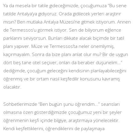
Ya da mesela bir tatile gideceğimizde, çocuğumuza “Bu sene
tatilde Antalya’ya gidiyoruz. Orada gidilecek yerleri araştırır
mısın? Ben mutlaka Antalya Müzesi’ne gitmek istiyorum. Annen
de Termessos’u görmek istiyor. Sen de biliyorum eğlence
parklarını seviyorsun. Bunları dikkate alacak biçimde bir tatil
planı yapıver. Müze ve Termessos’ta neler önemliymiş,
kaçırmayalım. Sonra da bize planı anlat olur mu? Bir de uygun
dört beş tane otel seçiver, onları da beraber düşünelim...”
dediğimde, çocuğum geleceğini kendisinin planlayabileceğini
öğrenmiş ve bir ortam nasıl keşfedilir konusunu kavramış
olacaktır.
Sohbetlerimizde “Ben bugün şunu öğrendim...” seansları
olmasına özen gösterdiğimizde çocuğumuz yeni bir şeyler
öğrenmenin keşfi içinde bilgiye, araştırmaya yönelecektir.
Kendi keşfettiklerini, öğrendiklerini de paylaşmaya